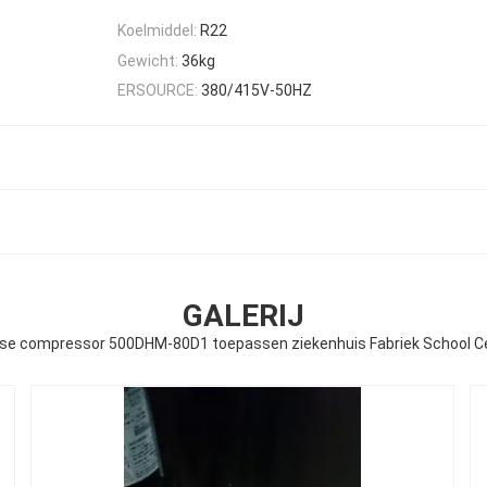
Koelmiddel:
R22
Gewicht:
36kg
ERSOURCE:
380/415V-50HZ
GALERIJ
sense compressor 500DHM-80D1 toepassen ziekenhuis Fabriek School Ce