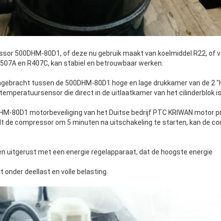
essor 500DHM-80D1, of deze nu gebruik maakt van koelmiddel R22, of v
507A en R407C, kan stabiel en betrouwbaar werken.
aangebracht tussen de 500DHM-80D1 hoge en lage drukkamer van de 2 "
temperatuursensor die direct in de uitlaatkamer van het cilinderblok is
M-80D1 motorbeveiliging van het Duitse bedrijf PTC KRIWAN motor pr
gelt de compressor om 5 minuten na uitschakeling te starten, kan de c
 uitgerust met een energie regelapparaat, dat de hoogste energie
t onder deellast en volle belasting.