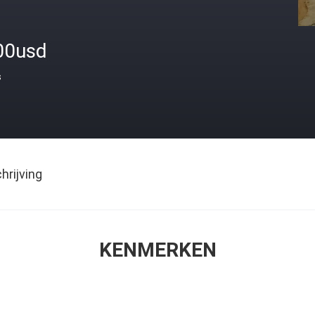
00usd
s
rijving
KENMERKEN