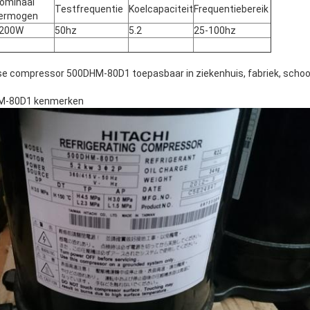
ominaal
Testfrequentie
Koelcapaciteit
Frequentiebereik
ermogen
200W
50hz
5.2
25-100hz
se compressor 500DHM-80D1 toepasbaar in ziekenhuis, fabriek, school 
HM-80D1 kenmerken