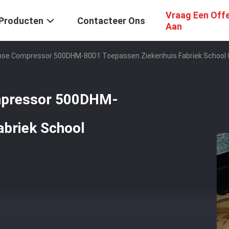
Vraag Een Off
Producten
Contacteer Ons
Aan
isense Compressor 500DHM-80D1 Toepassen Ziekenhuis Fabriek School C
compressor 500DHM-
abriek School