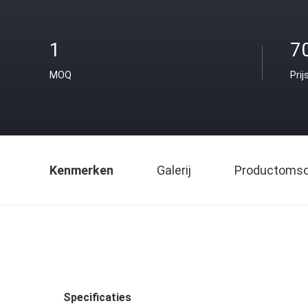
1
7
MOQ
Prij
Kenmerken
Galerij
Productomsch
Specificaties