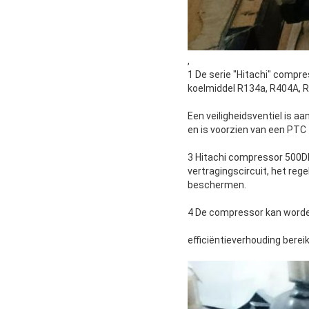
,
1 De serie "Hitachi" compr
koelmiddel R134a, R404A, R
Een veiligheidsventiel is 
en is voorzien van een PTC 
3 Hitachi compressor 500DH
vertragingscircuit, het re
beschermen.
4 De compressor kan worden
efficiëntieverhouding bereik