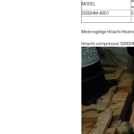
N
MODEL
v
500DHM-80D1
5
Meerregelige Hitachi Hisen
Hitachi compressor 500D