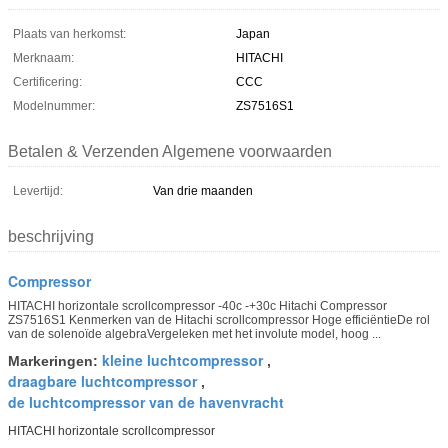
Plaats van herkomst:
Japan
Merknaam:
HITACHI
Certificering:
CCC
Modelnummer:
ZS7516S1
Betalen & Verzenden Algemene voorwaarden
Levertijd:
Van drie maanden
beschrijving
Compressor
HITACHI horizontale scrollcompressor -40c -+30c Hitachi Compressor
ZS7516S1 Kenmerken van de Hitachi scrollcompressor Hoge efficiëntieDe rol
van de solenoïde algebraVergeleken met het involute model, hoog ...
kleine luchtcompressor
Markeringen:
,
draagbare luchtcompressor
,
de luchtcompressor van de havenvracht
HITACHI horizontale scrollcompressor