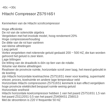
-40c -+30c
Hitachi Compressor ZS7516S1
Kenmerken van de Hitachi scrollcompressor
Hoge efficiëntie
De rol van de solenoïde algebra
Vergeleken met het involute model, hoog rendement 20%
Hoge compressieverhouding
De dikte van de rol kan variëren
van kleine afmetingen
Laag geluid
Vortex vergeleken met roterende geluid gedaald 200 ~ 500 HZ, die kan worden
gehoord het geluid is zeer klein.
Lage trillingen
De trilling van de draaikolk is één op tien van de rotatie.
Volume van kleine afmetingen
Realiseer de provincie ruimte, horizontale scroll zeer laag, het meest gebruikt in
de koeling
zijn Hitachi horizontale koelmachine ZS7516S1 meer voor koeling, supermarkt
vriezer, proces, koelruimte en andere lage temperatuur veld
Horizontale Hitachi compressoren ZS7516S1 kenmerk is kan effect vergelijken
hoge provincie elektriciteit bespaart ruimte weinig geluid
Horizontale snelheid
Hitachi horizontale koelcompressor hebben 1 van het paard ZS7516S1 1,5 van
het paard ZS1120S1 0,5 van het paard ZS4084S1 ZS6013
Met de stroombron is 220 V frequentie 50 HZ