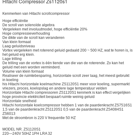
Hitachi Compressor Zs1120s1
Kenmerken van Hitachi scrollcompressor
Hoge efficiëntie
De scroll van solenoïde algebra
Vergeleken met involuutmodel, hoge efficiëntie 20%
Hoge compressieverhouding
De dikte van de scroll kan veranderen
Van klein formaat
Laag geluidsniveau
Vortex vergeleken met roterend geluid gedaald 200 ~ 500 HZ, wat te horen is, is
het geluid erg klein.
Lage trilling
De trilling van de vortex is één tiende van die van de roterende. Zo kan het
geluid met een worden verminderd.
Volume van klein formaat
Realiseer de ruimtebesparing, horizontale scroll zeer laag, het meest gebruikt
in koeling
his Hitachi horizontale koelmachine ZS1120S1 meer voor koeling, supermarkt
vriezers, proces, koelopslag en andere lage temperatuur velden
Horizontale Hitachi compressoren ZS1120S1 kenmerk is kan effect vergelijken
hoge provincie elektriciteit bespaart ruimte weinig geluid
Horizontale snelheid
Hitachi horizontale koelcompressor hebben 1 van de paardenkracht ZS7516S1
1,5 van de paardenkracht ZS1120S1 0,5 van de paardenkracht ZS4084S1
ZS6013
Met de stroombron is 220 V frequentie 50 HZ
MODEL NR. ZS1120S1
220—240V 50HZ 1PH LRA 32