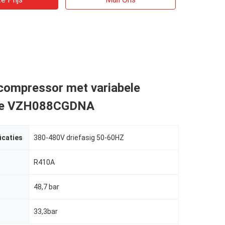
compressor met variabele
tie VZH088CGDNA
icaties
380-480V driefasig 50-60HZ
R410A
48,7 bar
33,3bar