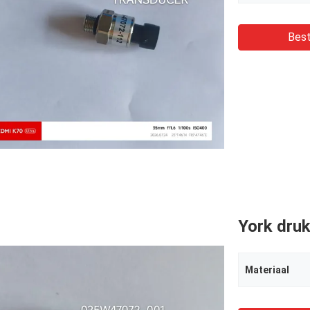
Best
York dru
Materiaal