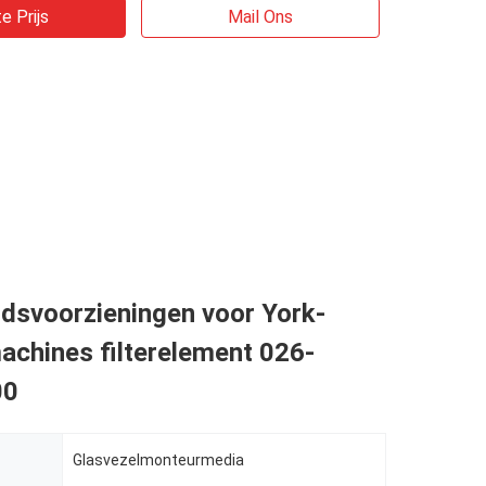
e Prijs
Mail Ons
dsvoorzieningen voor York-
achines filterelement 026-
00
Glasvezelmonteurmedia