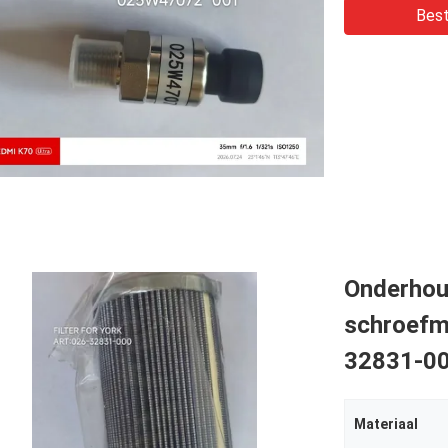
Best
Onderhou
schroefm
32831-0
Materiaal