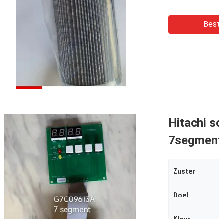
Best
Hitachi sc
7segment
Zuster
Doel