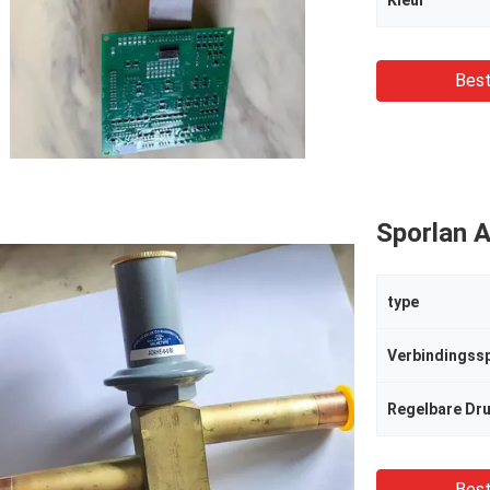
Kleur
Best
Sporlan 
type
Verbindingssp
Regelbare Dr
Best