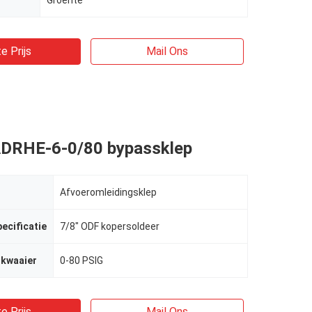
Groente
e Prijs
Mail Ons
ADRHE-6-0/80 bypassklep
Afvoeromleidingsklep
ecificatie
7/8" ODF kopersoldeer
ukwaaier
0-80 PSIG
e Prijs
Mail Ons