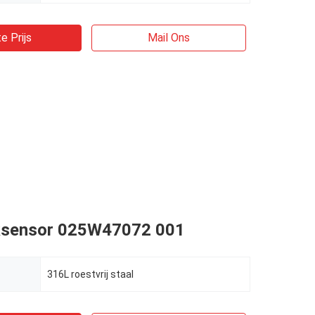
e Prijs
Mail Ons
ksensor 025W47072 001
316L roestvrij staal