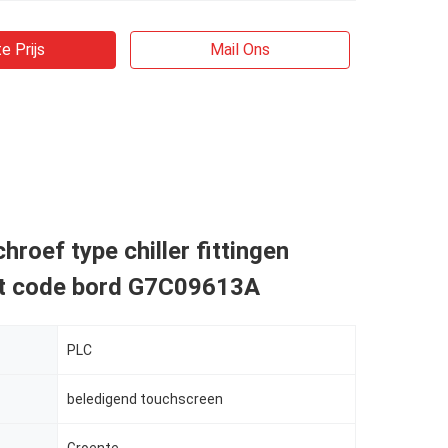
e Prijs
Mail Ons
hroef type chiller fittingen
 code bord G7C09613A
PLC
beledigend touchscreen