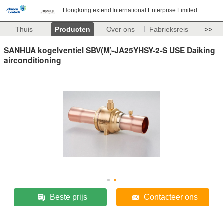
Hongkong extend International Enterprise Limited
Thuis
Producten
Over ons
Fabrieksreis
>>
SANHUA kogelventiel SBV(M)-JA25YHSY-2-S USE Daiking
airconditioning
Beste prijs
Contacteer ons