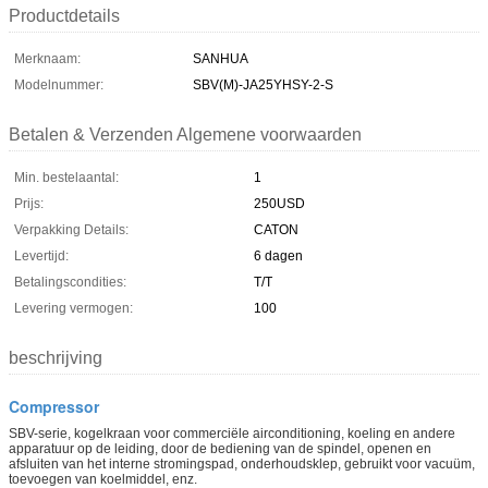
Productdetails
Merknaam:
SANHUA
Modelnummer:
SBV(M)-JA25YHSY-2-S
Betalen & Verzenden Algemene voorwaarden
Min. bestelaantal:
1
Prijs:
250USD
Verpakking Details:
CATON
Levertijd:
6 dagen
Betalingscondities:
T/T
Levering vermogen:
100
beschrijving
Compressor
SBV-serie, kogelkraan voor commerciële airconditioning, koeling en andere
apparatuur op de leiding, door de bediening van de spindel, openen en
afsluiten van het interne stromingspad, onderhoudsklep, gebruikt voor vacuüm,
toevoegen van koelmiddel, enz.