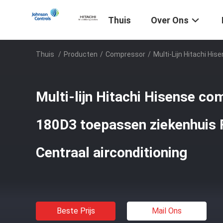
Thuis
Over Ons
Thuis
/
Producten
/
Compressor
/
Multi-Lijn Hitachi H
Multi-lijn Hitachi Hisense c
180D3 toepassen ziekenhuis 
Centraal airconditioning
Beste Prijs
Mail Ons