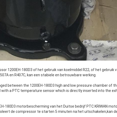
ssor 1200EH-180D3 of het gebruik van koelmiddel R22, of het gebruik v
507A en R407C, kan een stabiele en betrouwbare werking.
ranged between the 1200EH-180D3 high and low pressure chamber of the
 with a PTC temperature sensor which is directly inserted into the e
EH-180D3 motorbescherming van het Duitse bedrijf PTC KRIWAN mot
ntroleert de compressor te starten 5 minuten na het uitschakelen,kan 