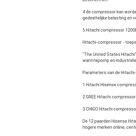
4 de compressor kan worden
gedeeltelijke belasting en v
.
5 Hitachi compressor 1200E
Hitachi-compressor - toepa
"The United States Hitachi
warmtepomp en industriële
Parameters van de Hitachi
1 Hitachi Hisense compress
2 GREE Hitachi compressor
3 CHIGO Hitachi compress
De 12 paarden Hisense Hita
hogere merken online, centr