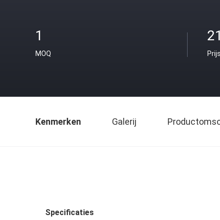
1
2
MOQ
Prij
Kenmerken
Galerij
Productomsch
Specificaties