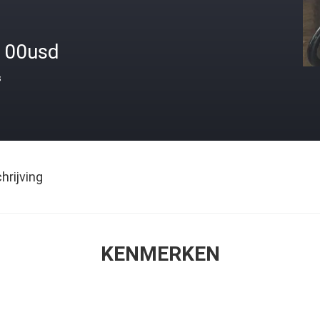
100usd
s
rijving
KENMERKEN