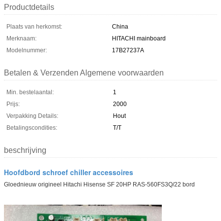
Productdetails
Plaats van herkomst:
China
Merknaam:
HITACHI mainboard
Modelnummer:
17B27237A
Betalen & Verzenden Algemene voorwaarden
Min. bestelaantal:
1
Prijs:
2000
Verpakking Details:
Hout
Betalingscondities:
T/T
beschrijving
Hoofdbord schroef chiller accessoires
Gloednieuw origineel Hitachi Hisense SF 20HP RAS-560FS3Q/22 bord