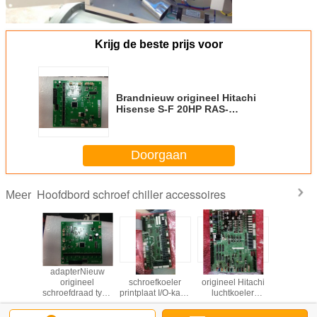
Krijg de beste prijs voor
Brandnieuw origineel Hitachi
Hisense S-F 20HP RAS-
560FS3Q/22 board
Doorgaan
Hoofdbord schroef chiller accessoires
Meer
achi
adapterNieuw
Hitachi
Gloednieuw
Hoofdbestu
eftype
origineel
schroefkoeler
origineel Hitachi
van Hit
allaties
schroefdraad type
printplaat I/O-kaart
luchtkoeler
luchtgek
ment
waterkoeler
G7B00100A
schroefkoeler
schroefm
tafel
accessoires
moederbord E-