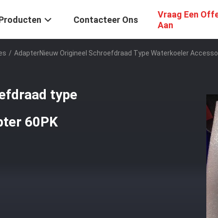
Vraag Een Off
Producten
Contacteer Ons
Aan
es
/
AdapterNieuw Origineel Schroefdraad Type Waterkoeler Accesso
efdraad type
pter 60PK