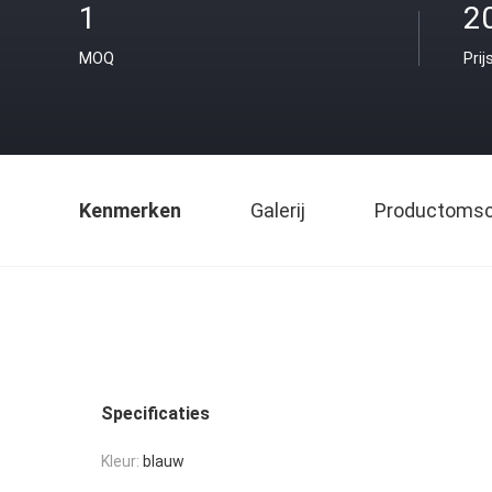
1
2
MOQ
Prij
Kenmerken
Galerij
Productomsch
Specificaties
Kleur:
blauw