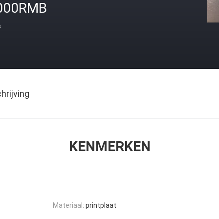
000RMB
s
rijving
KENMERKEN
Materiaal:
printplaat