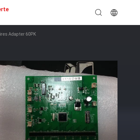
erte
ires Adapter 60PK