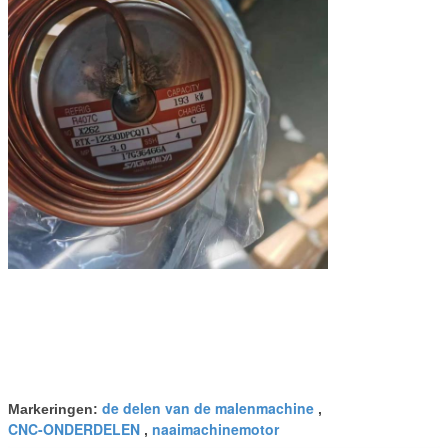
de delen van de malenmachine
Markeringen:
,
CNC-ONDERDELEN
naaimachinemotor
,