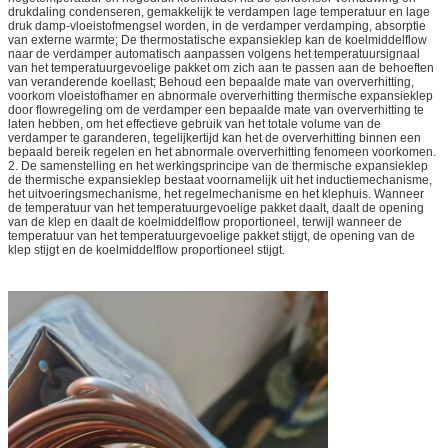
drukdaling condenseren, gemakkelijk te verdampen lage temperatuur en lage
druk damp-vloeistofmengsel worden, in de verdamper verdamping, absorptie
van externe warmte; De thermostatische expansieklep kan de koelmiddelflow
naar de verdamper automatisch aanpassen volgens het temperatuursignaal
van het temperatuurgevoelige pakket om zich aan te passen aan de behoeften
van veranderende koellast; Behoud een bepaalde mate van oververhitting,
voorkom vloeistofhamer en abnormale oververhitting thermische expansieklep
door flowregeling om de verdamper een bepaalde mate van oververhitting te
laten hebben, om het effectieve gebruik van het totale volume van de
verdamper te garanderen, tegelijkertijd kan het de oververhitting binnen een
bepaald bereik regelen en het abnormale oververhitting fenomeen voorkomen.
2. De samenstelling en het werkingsprincipe van de thermische expansieklep
de thermische expansieklep bestaat voornamelijk uit het inductiemechanisme,
het uitvoeringsmechanisme, het regelmechanisme en het klephuis. Wanneer
de temperatuur van het temperatuurgevoelige pakket daalt, daalt de opening
van de klep en daalt de koelmiddelflow proportioneel, terwijl wanneer de
temperatuur van het temperatuurgevoelige pakket stijgt, de opening van de
klep stijgt en de koelmiddelflow proportioneel stijgt.