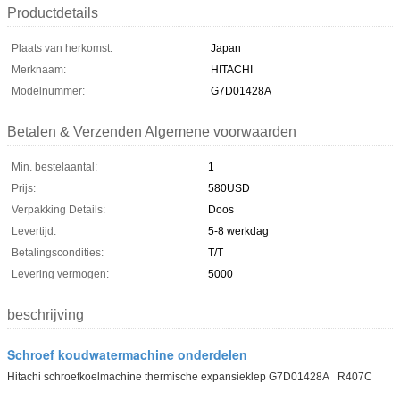
Productdetails
Plaats van herkomst:
Japan
Merknaam:
HITACHI
Modelnummer:
G7D01428A
Betalen & Verzenden Algemene voorwaarden
Min. bestelaantal:
1
Prijs:
580USD
Verpakking Details:
Doos
Levertijd:
5-8 werkdag
Betalingscondities:
T/T
Levering vermogen:
5000
beschrijving
Schroef koudwatermachine onderdelen
Hitachi schroefkoelmachine thermische expansieklep G7D01428A R407C