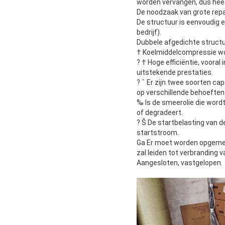
worden vervangen, dus heef
De noodzaak van grote repa
De structuur is eenvoudig 
bedrijf).
Dubbele afgedichte structuu
† Koelmiddelcompressie wordt
? † Hoge efficiëntie, voor
uitstekende prestaties.
? ˆ Er zijn twee soorten ca
op verschillende behoeften
‰ Is de smeerolie die wordt
of degradeert.
? Š De startbelasting van 
startstroom.
Ga Er moet worden opgemerk
zal leiden tot verbranding 
Aangesloten, vastgelopen.