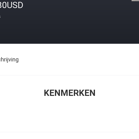
80USD
s
rijving
KENMERKEN