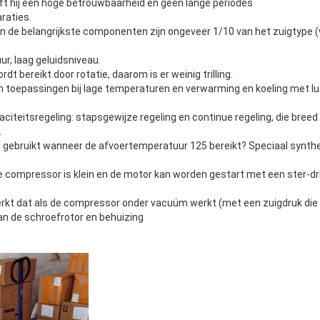
t hij een hoge betrouwbaarheid en geen lange periodes
raties.
en de belangrijkste componenten zijn ongeveer 1/10 van het zuigtype 
r, laag geluidsniveau.
 bereikt door rotatie, daarom is er weinig trilling.
al in toepassingen bij lage temperaturen en verwarming en koeling met
paciteitsregeling: stapsgewijze regeling en continue regeling, die br
.
 gebruikt wanneer de afvoertemperatuur 125 bereikt? Speciaal syntheti
de compressor is klein en de motor kan worden gestart met een ster-dr
t dat als de compressor onder vacuüm werkt (met een zuigdruk die 0,
van de schroefrotor en behuizing