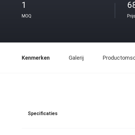
1
6
MOQ
Prij
Kenmerken
Galerij
Productomsch
Specificaties