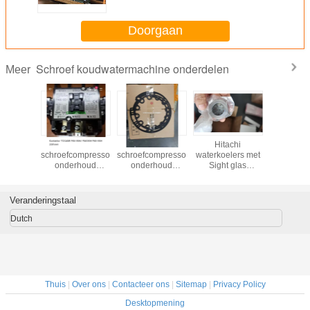
Doorgaan
Schroef koudwatermachine onderdelen
Meer
re IoT-
Hitachi
Hitachi
Hitachi
Hitac
nalysator
schroefcompressor
schroefcompressor
waterkoelers met
Waterch
O-3200.
onderhoud
onderhoud
Sight glas
Accesso
accessoires
accessoires
G7C00677A
Elektro
togami contactor
100HP
uitbreidi
pak-95h
compressor
G7C03
Veranderingstaal
G7C05759A
gasketG7D07226A
Dutch
Thuis
|
Over ons
|
Contacteer ons
|
Sitemap
|
Privacy Policy
Desktopmening