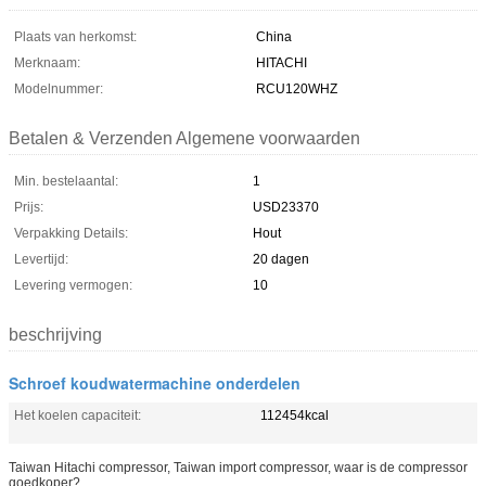
Plaats van herkomst:
China
Merknaam:
HITACHI
Modelnummer:
RCU120WHZ
Betalen & Verzenden Algemene voorwaarden
Min. bestelaantal:
1
Prijs:
USD23370
Verpakking Details:
Hout
Levertijd:
20 dagen
Levering vermogen:
10
beschrijving
Schroef koudwatermachine onderdelen
Het koelen capaciteit:
112454kcal
Taiwan Hitachi compressor, Taiwan import compressor, waar is de compressor
goedkoper?