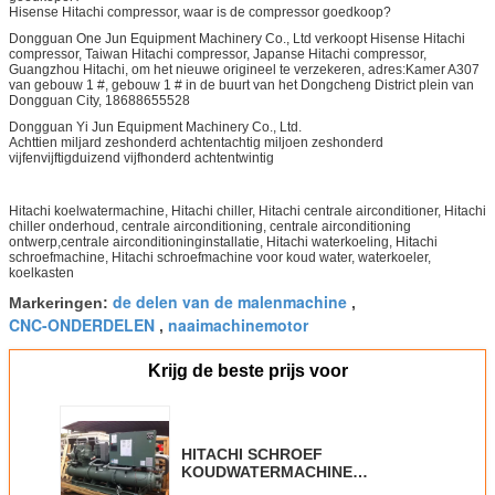
Hisense Hitachi compressor, waar is de compressor goedkoop?
Dongguan One Jun Equipment Machinery Co., Ltd verkoopt Hisense Hitachi
compressor, Taiwan Hitachi compressor, Japanse Hitachi compressor,
Guangzhou Hitachi, om het nieuwe origineel te verzekeren, adres:Kamer A307
van gebouw 1 #, gebouw 1 # in de buurt van het Dongcheng District plein van
Dongguan City, 18688655528
Dongguan Yi Jun Equipment Machinery Co., Ltd.
Achttien miljard zeshonderd achtentachtig miljoen zeshonderd
vijfenvijftigduizend vijfhonderd achtentwintig
Hitachi koelwatermachine, Hitachi chiller, Hitachi centrale airconditioner, Hitachi
chiller onderhoud, centrale airconditioning, centrale airconditioning
ontwerp,centrale airconditioninginstallatie, Hitachi waterkoeling, Hitachi
schroefmachine, Hitachi schroefmachine voor koud water, waterkoeler,
koelkasten
de delen van de malenmachine
Markeringen:
,
CNC-ONDERDELEN
naaimachinemotor
,
Krijg de beste prijs voor
HITACHI SCHROEF
KOUDWATERMACHINE
RCU120WHZ-